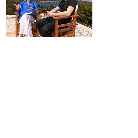
Contacteer me
cindy.joris@icloud.com
+32 476 918 583
Spijkstraat 141
9040 Gent
Belgium
BTW BE
0741.767.512
Bank rekening BE09
7380 4732 9857
BIC: KREDBEBB